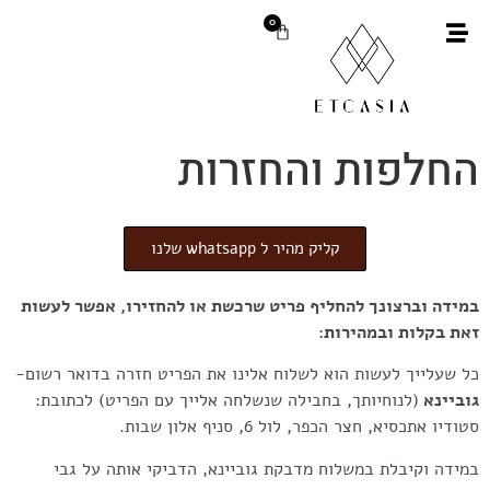
0
החלפות והחזרות
קליק מהיר ל whatsapp שלנו
במידה וברצונך להחליף פריט שרכשת או להחזירו, אפשר לעשות
זאת בקלות ובמהירות
:
כל שעלייך לעשות הוא לשלוח אלינו את הפריט חזרה בדואר רשום-
גוביינא
(לנוחיותך, בחבילה שנשלחה אלייך עם הפריט) לכתובת:
סטודיו אתכסיא, חצר הכפר, לול 6, סניף אלון שבות.
במידה וקיבלת במשלוח מדבקת גוביינא, הדביקי אותה על גבי