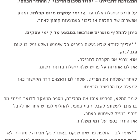
המצורפת לחבילה) – יקוזז מסכום הזיכוי / ההחזר הכספי.
על פריט שישלח אלנו עד
14 ימי
עסקים מיום קבלתו
, תינתן
אפשרות של החלפה או זיכוי באמצעות קופון לאתר.
ניתן להחליף מוצרים שנרכשו במבצע עד 7 ימי עסקים.
**עלייך לוודא שלא נעשה בפריט כל שימוש ושלא נפל בו שום
פגם/נזק.
אנא צרפי את הקבלה לחבילה.
אין לנו אחריות על פריט שלא יישלח בדואר רשום.
לאחר ששלחת את הפריט, שלחי לנו וואצאפ דרך הקישור כאן
למעלה
עם הפרטים הבאים:
שמך המלא, הפריט אותו את מחזירה, מספר המעקב לדואר וצייני מה
ברצונך לעשות: לקבל זיכוי כספי, להחליף לפריט אחר או לקבל
זיכוי במייל לשימוש באתר.
אין החזר כספי על דמי משלוח.
**שימי לב- החלפת פריטים שנקנו באתר/ נק' מכירה/ סטודיו לא