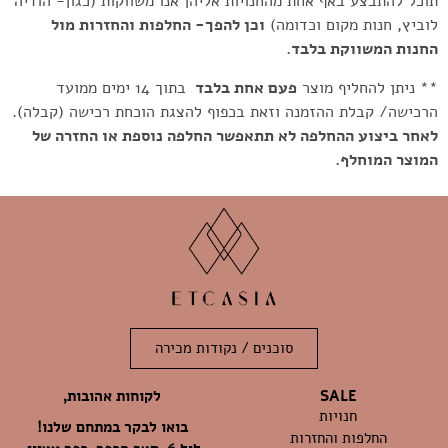
תוכל להתבצע באף אחת מהחנויות אליהן אנו משווקות (כגון- הודיה
לוביץ, חנות מקום וכדומה)
וכן להפך- החלפות והחזרות מול
החנות המשווקת בלבד.
** ניתן להחליף מוצר
פעם אחת בלבד
בתוך 14 ימים ממועד
הרכישה/ קבלת ההזמנה וזאת בכפוף להצגת הוכחת רכישה (קבלה).
לאחר ביצוע ההחלפה לא תתאפשר החלפה נוספת או החזרה של
המוצר המוחלף.
סוכנים / נקודות מכירה
לקוחות אהובות,
SALE
חנויות
בואו לבקר במתחם שלנו!
החלפות והחזרות