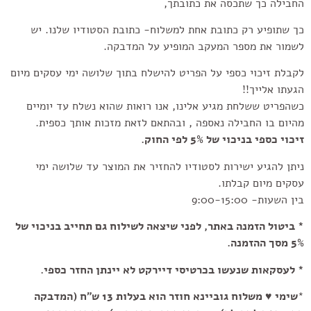
החבילה כך שתכסה את כתובתך,
כך שתופיע רק כתובת אחת למשלוח- כתובת הסטודיו שלנו. יש
לשמור את מספר המעקב המופיע על המדבקה.
לקבלת זיכוי כספי על הפריט להישלח בתוך שלושה ימי עסקים מיום
הגעתו אלייך!!
כשהפריט ששלחת מגיע אלינו, אנו רואות שהוא נשלח עד יומיים
מהיום בו החבילה נאספה , ובהתאם לזאת מזכות אותך כספית.
זיכוי כספי בניכוי של 5% לפי החוק
.
ניתן להגיע ישירות לסטודיו להחזיר את המוצר עד שלושה ימי
עסקים מיום קבלתו.
בין השעות- 9:00-15:00
*
ביטול הזמנה באתר, לפני שיצאה לשילוח גם תחייב בניכוי של
5% מסך ההזמנה
.
*
לעסקאות שנעשו בכרטיסי דיירקט לא יינתן החזר כספי
.
*
שימי ♥ משלוח גוביינא חוזר הוא בעלות 13 ש"ח (המדבקה