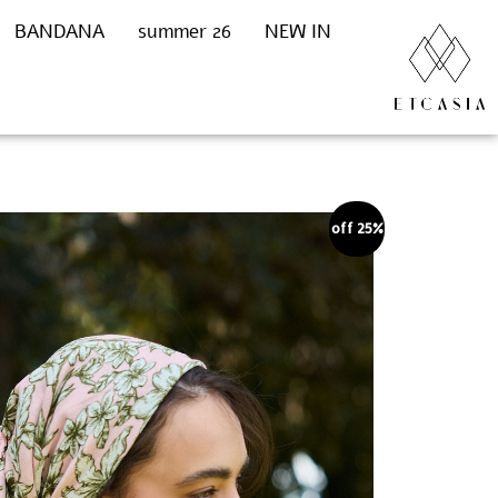
BANDANA
summer 26
NEW IN
25% off