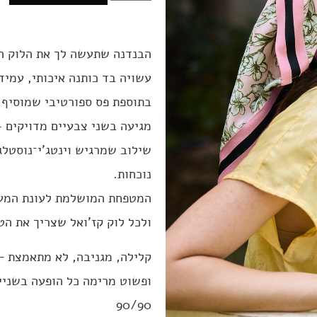
הבנדנה שתעשה לך את הלוק הכ
עשויה בד כותנה איכותי, עמיד
בתוספת פס ספורטיבי שמוסיף ל
מגיעה בשני צבעיים מדויקים -
שילוב שמרגיש וינטג’י־נוסטלגי
נוכחות.
המטפחת המושלמת לעונת המעב
ולכל לוק קז’ואל שצריך את ה
קלילה, מגניבה, לא מתאמצת —
ופשוט מרימה כל הופעה בשניי
90/90