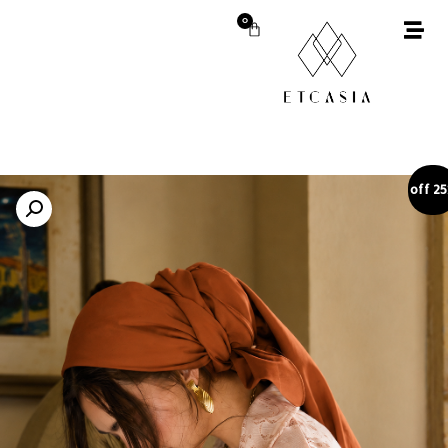
0
25%