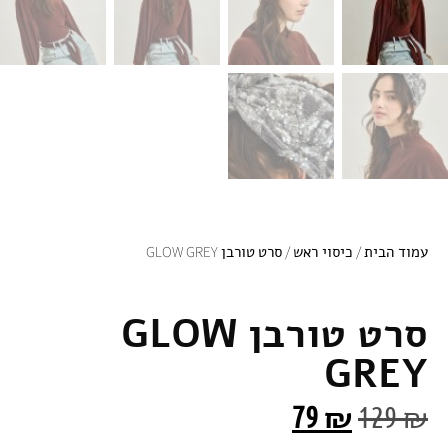
עמוד הבית
/
כיסוי ראש
/ סרט טורבן GLOW GREY
סרט טורבן GLOW
GREY
79
₪
129
₪